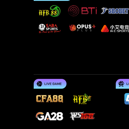
LIVE GAME
L