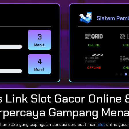
Sistem Pem
3
Menit
ONLINE
ONLINE
ONLINE
ON
4
ONLINE
ONLINE
OFFLINE
ON
Menit
 Link Slot Gacor Online 
rpercaya Gampang Men
ahun 2025 yang siap ngasih sensasi seru buat main
slot
online gacor