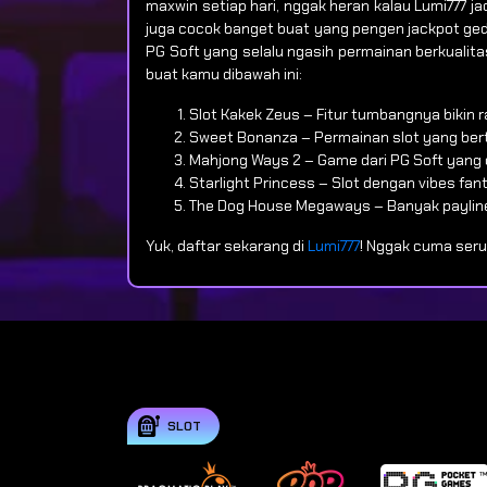
maxwin setiap hari, nggak heran kalau Lumi777 jad
juga cocok banget buat yang pengen jackpot gede
PG Soft yang selalu ngasih permainan berkualit
buat kamu dibawah ini:
Slot Kakek Zeus – Fitur tumbangnya bikin 
Sweet Bonanza – Permainan slot yang ber
Mahjong Ways 2 – Game dari PG Soft yang d
Starlight Princess – Slot dengan vibes fan
The Dog House Megaways – Banyak paylines
Yuk, daftar sekarang di
Lumi777
! Nggak cuma ser
SLOT