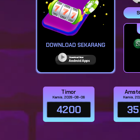
S
DOWNLOAD SEKARANG
yo
Timor
Amst
26-08-06
Kamis, 2026-08-06
Kamis, 2
86
4200
35