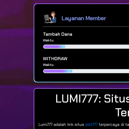
Layanan Member
Tambah Dana
Waktu
WITHDRAW
Waktu
LUMI777: Situs
Te
Lumi777 adalah link situs
slot777
terpercaya di t