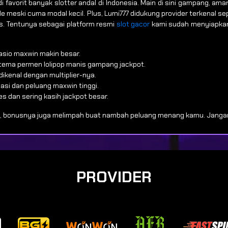
i favorit banyak slotter andal di Indonesia. Main di sini gampang, aman,
 meski cuma modal kecil. Plus, Lumi777 didukung provider terkenal se
as. Tentunya sebagai platform resmi
slot gacor
kami sudah menyiapkan
rasio maxwin makin besar.
tema permen lolipop manis gampang jackpot.
ikenal dengan multiplier-nya.
tasi dan peluang maxwin tinggi.
 dan sering kasih jackpot besar.
u, bonusnya juga melimpah buat nambah peluang menang kamu. Jangan
PROVIDER