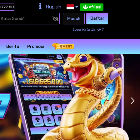
Rupiah
S JUDI SLOT ONLINE , JUDI BOLA , DAN TOGEL ONLINE TERPERCAYA INDONESIA
Afiliasi
Daftar
Masuk
Lupa Kata Sandi ?
Berita
Promosi