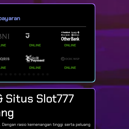
bayaran
LINE
ONLINE
ONLINE
ONLINE
LINE
ONLINE
ONLINE
ONLINE
& Situs Slot777
ang
. Dengan rasio kemenangan tinggi serta peluang