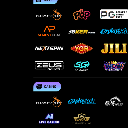
CASINO