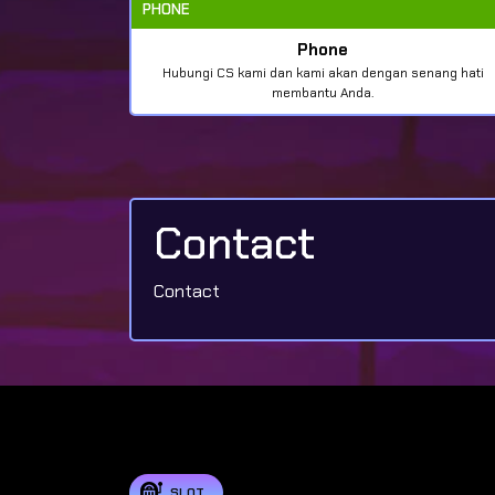
PHONE
Phone
Hubungi CS kami dan kami akan dengan senang hati
membantu Anda.
Contact
Contact
SLOT