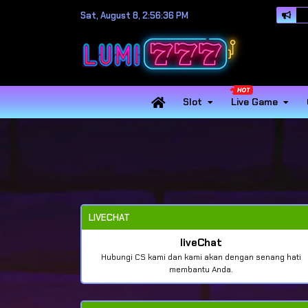
Sat, August 8, 2:56:36 PM
Slot
Live Game
LIVECHAT
liveChat
Hubungi CS kami dan kami akan dengan senang hati
membantu Anda.