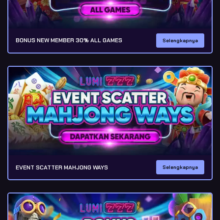
BONUS NEW MEMBER 30% ALL GAMES
Selengkapnya
EVENT SCATTER MAHJONG WAYS
Selengkapnya